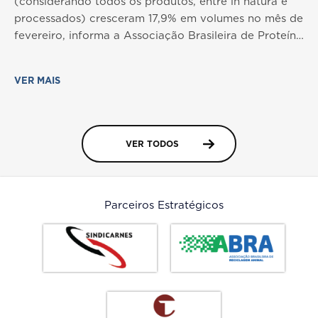
(considerando todos os produtos, entre in natura e
processados) cresceram 17,9% em volumes no mês de
fevereiro, informa a Associação Brasileira de Proteína
Animal (ABPA). Ao todo, foram embarcadas 468,4
mil toneladas no segundo mês deste ano, contra
VER MAIS
397,2 mil toneladas no mesmo período do ano
passado. É o melhor desempenho já registrado em
um mês de fevereiro. O resultado em dólares
registrou crescimento ainda mais expressivo, de
VER TODOS
23,1%, com US$ 870,4 milhões em fevereiro deste
ano, contra US$ 707 milhões no mesmo período do
ano passado. A soma das exportações deste ano
Parceiros Estratégicos
(janeiro e fevereiro) chegaram a 911,4 mil toneladas,
número 13,6% maior em relação ao mesmo período
do ano passado, com 802,2 mil toneladas. Em receita,
o crescimento obtido no primeiro bimestre chegou a
US$ 1,696 bilhão, saldo 22% maior em relação ao
total registrado no ano passado, com US$ 1,390
bilhão. Entre os destinos de exportação de fevereiro,