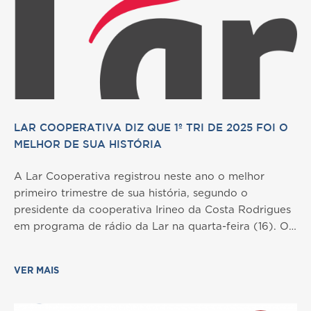
LAR COOPERATIVA DIZ QUE 1º TRI DE 2025 FOI O
MELHOR DE SUA HISTÓRIA
A Lar Cooperativa registrou neste ano o melhor
primeiro trimestre de sua história, segundo o
presidente da cooperativa Irineo da Costa Rodrigues
em programa de rádio da Lar na quarta-feira (16). Os
resultados financeiros referentes ao primeiro trimestre
foram apresentados em reunião do Conselho de
VER MAIS
Administração, mas os números consolidados ainda
não foram divulgados. “Estamos tendo o melhor
primeiro trimestre de todas as empresas, inclusive da