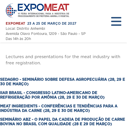
EXPOMEAT
23 A 25 DE MARÇO DE 2027
Local: Distrito Anhembi
Avenida Olavo Fontoura, 1209 - São Paulo - SP
Lectures
Das 14h às 20h
Home
Lectures and presentations for the meat industry with
free registration.
A Feira
Expositor
SEDAGRO - SEMINÁRIO SOBRE DEFESA AGROPECUÁRIA (28, 29 E
30 DE MARÇO)
Visitante
IIAR BRASIL - CONGRESSO LATINO-AMERICANO DE
REFRIGERAÇÃO POR AMÔNIA (28, 29 E 30 DE MARÇO)
Programação
MEAT INGREDIENTS - CONFERÊNCIAS E TENDÊNCIAS PARA A
Notícias
INDÚSTRIA DA CARNE (28, 29 E 30 DE MARÇO)
SEMINÁRIO ABZ - O PAPEL DA CADEIA DE PRODUÇÃO DE CARNE
Área Restrita
BOVINA NO BRASIL COM QUALIDADE (28 E 29 DE MARÇO)