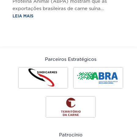
Proteína Animal (ABPA) mostram que as
exportações brasileiras de carne suína
(considerando todos os produtos, entre in
LEIA MAIS
natura e processados) totalizaram 114,4 mil
toneladas em......
Parceiros Estratégicos
Patrocínio