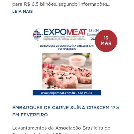
para R$ 6,5 bilhões, segundo informações
divulgadas pela cooperativa paranaense em
LEIA MAIS
comunicado e em sua mais recente revista......
13
MAR
EMBARQUES DE CARNE SUÍNA CRESCEM 17%
EM FEVEREIRO
Levantamentos da Associação Brasileira de