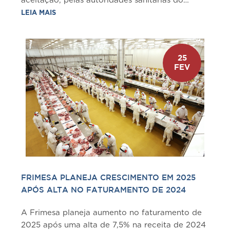
aceitação, pelas autoridades sanitárias do
Butão, do modelo de Certificado Sanitário
LEIA MAIS
Internacional (CSI) para a exportação de carne
bovina congelada do Brasil. Essa abertura de
mercado fortalece as relações comerciais
25
bilaterais e representa......
FEV
FRIMESA PLANEJA CRESCIMENTO EM 2025
APÓS ALTA NO FATURAMENTO DE 2024
A Frimesa planeja aumento no faturamento de
2025 após uma alta de 7,5% na receita de 2024